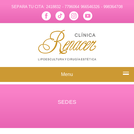
SEPARA TU CITA:
2418832 - 7796064
966546326 - 998364708
Menu
SEDES